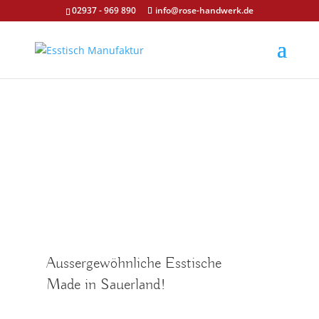
02937 - 969 890
info@rose-handwerk.de
by ROSE-HANDWERK
Aussergewöhnliche Esstische
Made in Sauerland!