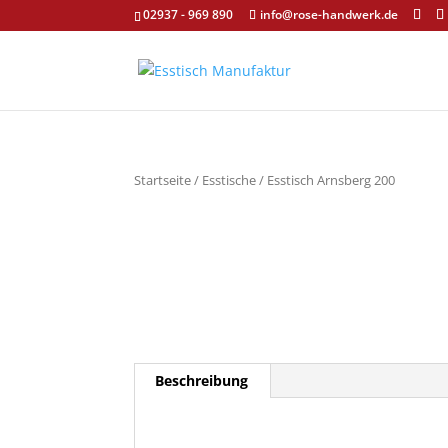
02937 - 969 890
info@rose-handwerk.de
Startseite
/
Esstische
/ Esstisch Arnsberg 200
Beschreibung
Beschreibung