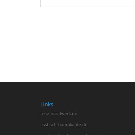
Ähnliche Produkte
Esstisch Altena 950
€
2,400.00
Links
rose-handwerk.de
esstisch-baumkante.de