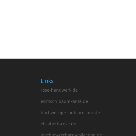
Esstisch Möhnesee 100
€
2,190.00
Links
rose-handwerk.de
esstisch-baumkante.de
hochwertige-lautsprecher.de
elisabeth-rose.de
joachim-gerhard-collection.de