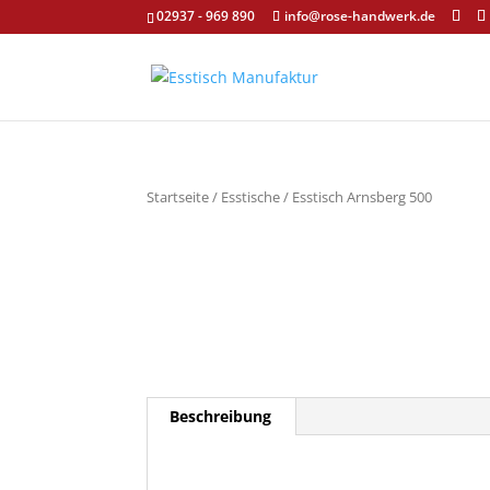
02937 - 969 890
info@rose-handwerk.de
Startseite
/
Esstische
/ Esstisch Arnsberg 500
Beschreibung
Beschreibung