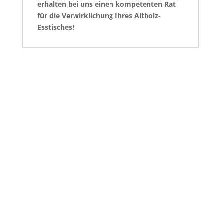
erhalten bei uns einen kompetenten Rat
für die Verwirklichung Ihres Altholz-
Esstisches!
Ähnliche Produkte
Esstisch Arnsberg 250
€
1,500.00
Esstisch Attendorn 950
€
2,400.00