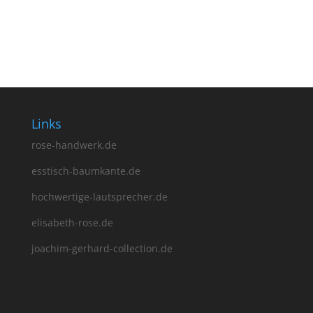
Esstisch Schmallenberg 700
€
3,090.00
Links
rose-handwerk.de
esstisch-baumkante.de
hochwertige-lautsprecher.de
elisabeth-rose.de
joachim-gerhard-collection.de