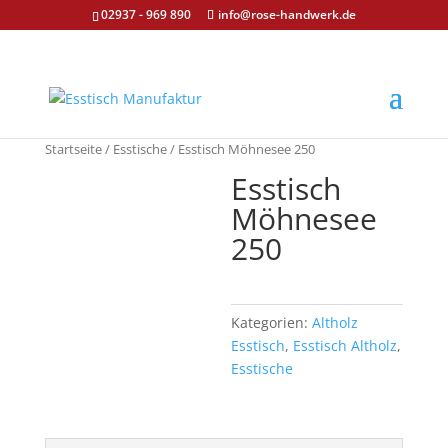
02937 - 969 890
info@rose-handwerk.de
Startseite
/
Esstische
/ Esstisch Möhnesee 250
Esstisch
Möhnesee
250
€
2,450.00
Kategorien:
Altholz
Esstisch
,
Esstisch Altholz
,
Esstische